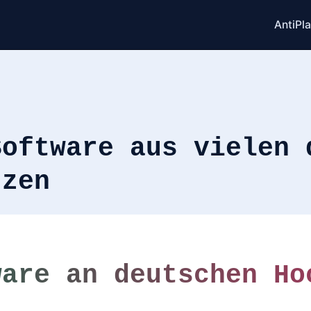
AntiPl
Software aus vielen 
tzen
ware an deutschen Ho