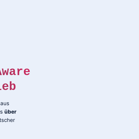
Aware
ieb
 aus
us
über
tscher