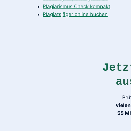
Plagiarismus Check kompakt
Plagiatsjäger online buchen
Jetz
au
Prü
viele
55 Mi